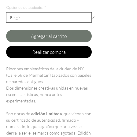
de
Opciones de acabado:
*
oferta
Agregar al carrito
Realizar compra
Rincones emblemáticos de la ciudad de NY
(Calle 58 de Manhattan) tapizados con papeles
de paredes antiguos.
Dos dimensiones creativas unidas en nuevas
escenas artísticas, nunca antes
experimentadas.
Son obras de
edición limitada
, que vienen con
su certificado de autenticidad, firmado y
numerado, lo que significa que una vez se
cierra la serie, se marca como agotada. Edición