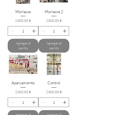
Morlacos
Morlacos 2
Precio
Precio
2300,00 €
2300,00 €
Agregar al
Agregar al
carrito
carrito
Aparcamiento
Control
Precio
Precio
2300,00 €
2300,00 €
Agregar al
Agregar al