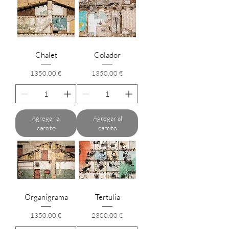
Chalet
Colador
Precio
Precio
1350,00 €
1350,00 €
Agregar al
Agregar al
carrito
carrito
Organigrama
Tertulia
Precio
Precio
1350,00 €
2300,00 €