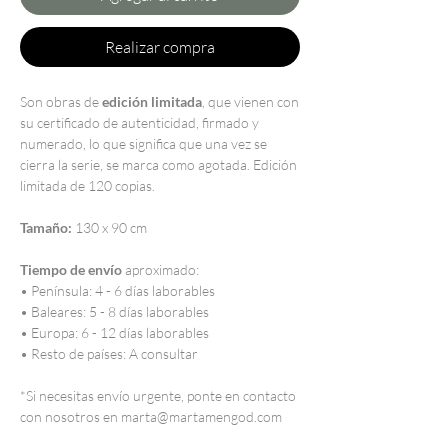
Realizar compra
Son obras de
edición limitada
, que vienen con
su certificado de autenticidad, firmado y
numerado, lo que significa que una vez se
cierra la serie, se marca como agotada. Edición
limitada de 120 copias.
Tamaño:
130 x 90 cm
Tiempo de envío
aproximado:
• Península: 4 - 6 días laborables
• Baleares: 5 - 8 días laborables
• Europa: 6 - 12 días laborables
• Resto de países: A consultar
*Si necesitas envío urgente, ponte en contacto
con nosotros en marta@martamengod.com