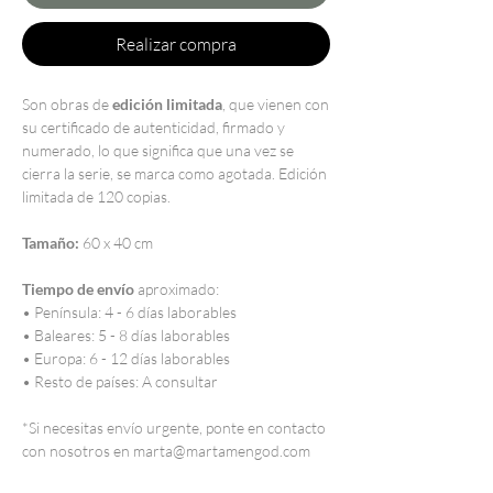
Realizar compra
Son obras de
edición limitada
, que vienen con
su certificado de autenticidad, firmado y
numerado, lo que significa que una vez se
cierra la serie, se marca como agotada. Edición
limitada de 120 copias.
Tamaño:
60 x 40 cm
Tiempo de envío
aproximado:
• Península: 4 - 6 días laborables
• Baleares: 5 - 8 días laborables
• Europa: 6 - 12 días laborables
• Resto de países: A consultar
*Si necesitas envío urgente, ponte en contacto
con nosotros en marta@martamengod.com