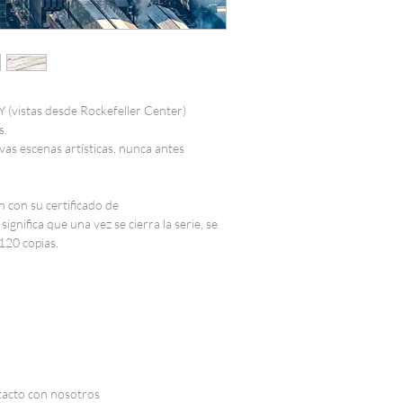
en el correo: marta@mar
añadir la dirección de enví
envío y la forma de pago. 
En 24 horas recibirá respu
registro) o registrarse par
Mengod. Recuerde que deb
en www.martamengod.co
del producto defectuoso o
revisemos su reclamación, u
Precios
 (vistas desde Rockefeller Center)
producto defectuoso. Por 
Los precios reflejados en
s.
el producto, comprobaremo
el I.V.A.
as escenas artísticas, nunca antes
nuevo, siempre y cuando 
ha sido de fabricación.
Entrega y gastos de envío.
Una vez recibimos su pedido
n con su certificado de
No se admitirán devolucion
comenzamos el trámite del 
gnifica que una vez se cierra la serie, se
Tendrá un plazo de 24 hora
envío de su pedido, recibi
120 copias.
devolución de un pedido.
por parte de la agencia de
sobre su envío. Si tiene al
Para resolver cualquier du
contáctenos en marta@m
transporte y entrega, pued
indicando el número de pe
Condiciones de pago.
Salvo pacto expreso, los p
El producto ha de devolver
Tarjeta de Crédito en el m
siendo la misma cantidad 
ntacto con nosotros