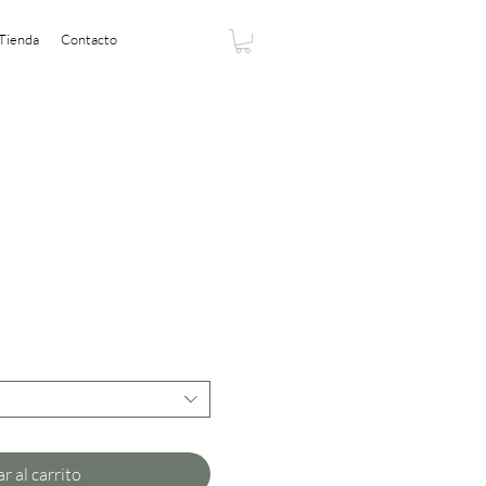
Tienda
Contacto
cio
rta
r al carrito