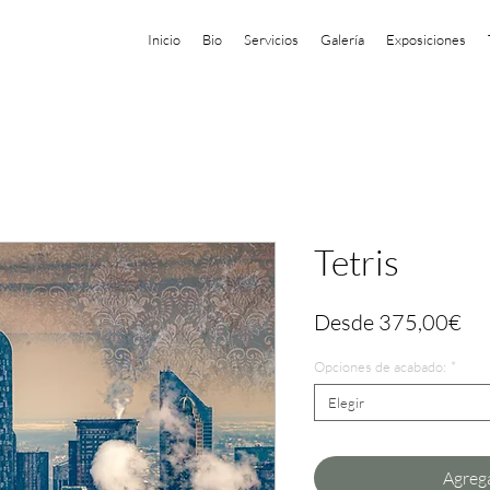
Inicio
Bio
Servicios
Galería
Exposiciones
Tetris
Pre
Desde
375,00€
de
Opciones de acabado:
*
ofe
Elegir
Agrega